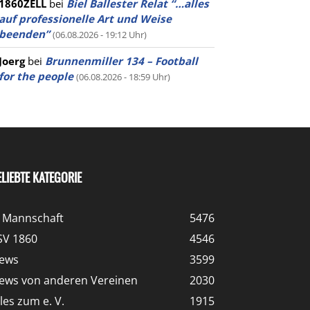
1860ZELL
bei
Biel Ballester Relat “…alles
auf professionelle Art und Weise
beenden”
(06.08.2026 - 19:12 Uhr)
Joerg
bei
Brunnenmiller 134 – Football
for the people
(06.08.2026 - 18:59 Uhr)
ELIEBTE KATEGORIE
. Mannschaft
5476
SV 1860
4546
ews
3599
ews von anderen Vereinen
2030
lles zum e. V.
1915