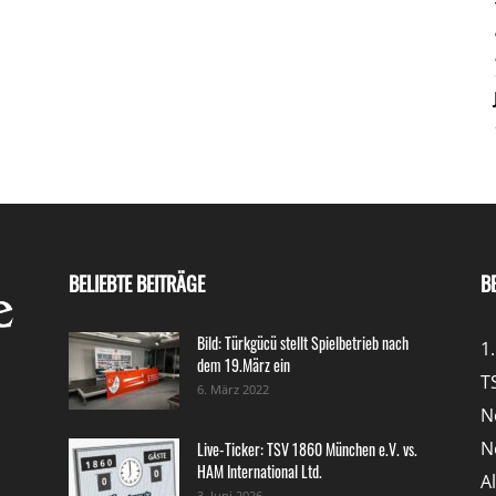
BELIEBTE BEITRÄGE
B
Bild: Türkgücü stellt Spielbetrieb nach
1
dem 19.März ein
T
6. März 2022
N
N
Live-Ticker: TSV 1860 München e.V. vs.
HAM International Ltd.
A
3. Juni 2026