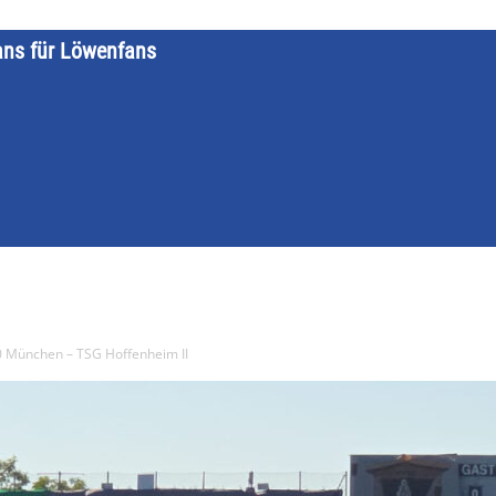
ans für Löwenfans
STARTSEITE
LÖWENKALENDER
KATEGORIEN
DATE
0 München – TSG Hoffenheim II