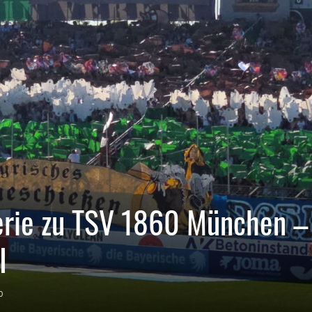
erie zu TSV 1860 München –
I
0