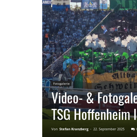
Fotogalerie
Video- & Fotogal
TSG Hoffenheim I
Von
Stefan Kranzberg
-
22. September 2025