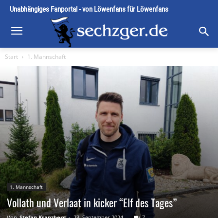
Unabhängiges Fanportal - von Löwenfans für Löwenfans
Start
1. Mannschaft
1. Mannschaft
Vollath und Verlaat in kicker “Elf des Tages”
Von
Stefan Kranzberg
-
23. September 2024
7