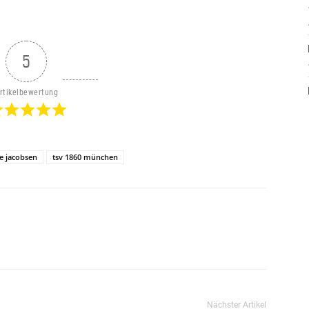
5
rtikelbewertung
e jacobsen
tsv 1860 münchen
Nächster Artikel