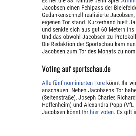
Es lief die 88. Minute beim Spiel
Armin
Jacobsen einen Fehlpass der Bielefelde
Gedankenschnell realisierte Jacobsen,
eigenen Tor stand. Kurzerhand hielt Ja
und senkte sich aus gut 60 Metern ins 
Und das obwohl Jacobsen zu Protokoll 
Die Redaktion der Sportschau kam nun 
Jacobsen zum Tor des Monats zu nomi
Voting auf sportschau.de
Alle fünf nominierten Tore
könnt Ihr wi
anschauen. Neben Jacobsens Tor haben
(Seitenstraße), Joseph Charles Richar
Hoffenheim) und Alexandra Popp (VfL W
Jacobsen könnt Ihr
hier voten
. Es gilt