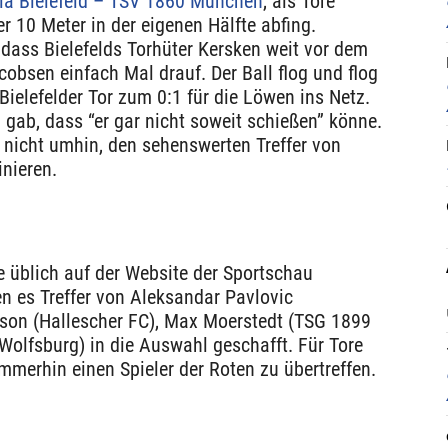
ia Bielefeld – TSV 1860 München
, als Tore
r 10 Meter in der eigenen Hälfte abfing.
 dass Bielefelds Torhüter Kersken weit vor dem
cobsen einfach Mal drauf. Der Ball flog und flog
Bielefelder Tor zum 0:1 für die Löwen ins Netz.
gab, dass “er gar nicht soweit schießen” könne.
nicht umhin, den sehenswerten Treffer von
nieren.
e üblich auf der Website der Sportschau
 es Treffer von Aleksandar Pavlovic
dson (Hallescher FC), Max Moerstedt (TSG 1899
olfsburg) in die Auswahl geschafft. Für Tore
 immerhin einen Spieler der Roten zu übertreffen.