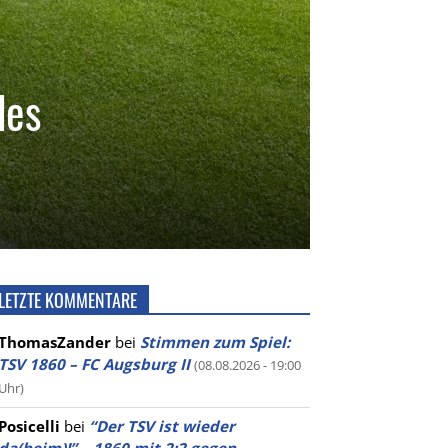
des
LETZTE KOMMENTARE
ThomasZander
bei
Stimmen zum Spiel:
TSV 1860 – FC Augsburg II
(08.08.2026 - 19:00
Uhr)
Posicelli
bei
“Der TSV ist wieder