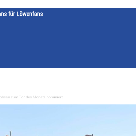
ans für Löwenfans
STARTSEITE
LÖWENKALENDER
KATEGORIEN
DATE
cobsen zum Tor des Monats nominiert