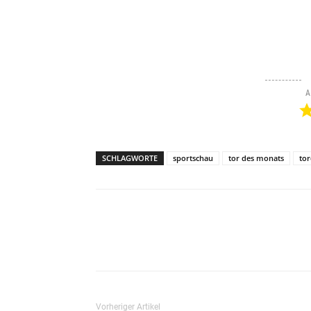
A
SCHLAGWORTE
sportschau
tor des monats
tor
Teilen
Vorheriger Artikel