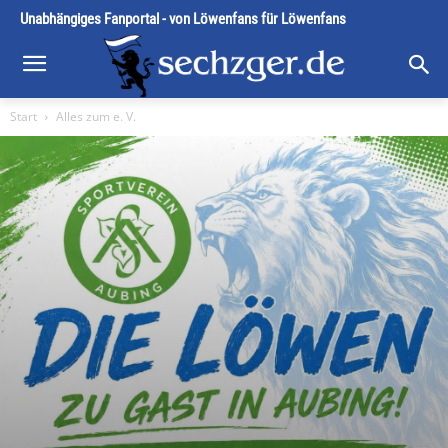
Unabhängiges Fanportal - von Löwenfans für Löwenfans
Start
Alles zum e. V.