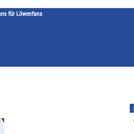
ans für Löwenfans
STARTSEITE
LÖWENKALENDER
KATEGORIEN
DATE