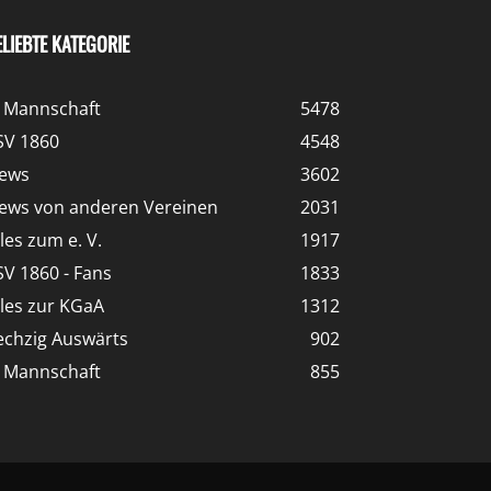
ELIEBTE KATEGORIE
. Mannschaft
5478
SV 1860
4548
ews
3602
ews von anderen Vereinen
2031
lles zum e. V.
1917
SV 1860 - Fans
1833
lles zur KGaA
1312
echzig Auswärts
902
. Mannschaft
855