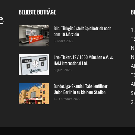
BELIEBTE BEITRÄGE
B
Bild: Türkgücü stellt Spielbetrieb nach
1
dem 19.März ein
T
6. März 2022
N
N
Live-Ticker: TSV 1860 München e.V. vs.
HAM International Ltd.
A
3. Juni 2026
T
A
Bundesliga-Skandal: Tabellenführer
Union Berlin in zu kleinem Stadion
S
14. Oktober 2022
2