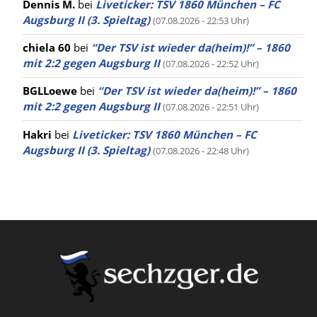
Dennis M.
bei
Liveticker: TSV 1860 München – FC
Augsburg II (3. Spieltag)
(07.08.2026 - 22:53 Uhr)
chiela 60
bei
“Der TSV ist wieder da(heim)!” – 1860
mit 2:2 gegen Augsburg II
(07.08.2026 - 22:52 Uhr)
BGLLoewe
bei
“Der TSV ist wieder da(heim)!” – 1860
mit 2:2 gegen Augsburg II
(07.08.2026 - 22:51 Uhr)
Hakri
bei
Liveticker: TSV 1860 München – FC
Augsburg II (3. Spieltag)
(07.08.2026 - 22:48 Uhr)