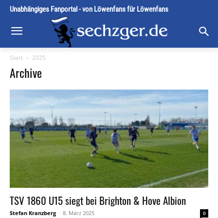
Unabhängiges Fanportal - von Löwenfans für Löwenfans
Start
2025
Archive
TSV 1860 U15 siegt bei Brighton & Hove Albion
Stefan Kranzberg
-
8. März 2025
0