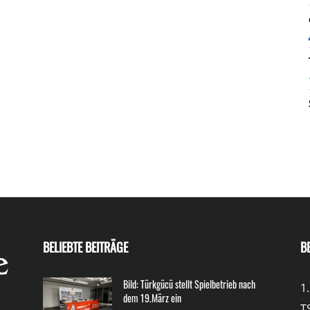
BELIEBTE BEITRÄGE
B
Bild: Türkgücü stellt Spielbetrieb nach
1
dem 19.März ein
T