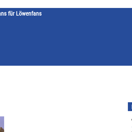
ans für Löwenfans
STARTSEITE
LÖWENKALENDER
KATEGORIEN
DATE