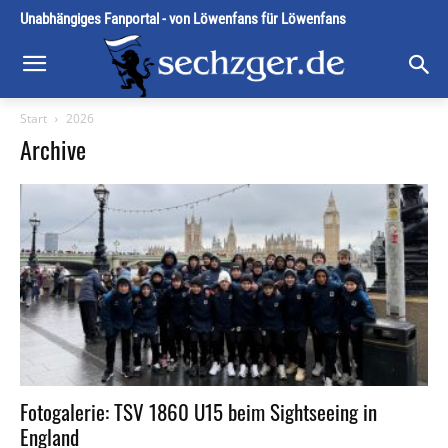
Unabhängiges Fanportal - von Löwenfans für Löwenfans
Start
2026
Archive
Fotogalerie: TSV 1860 U15 beim Sightseeing in
England