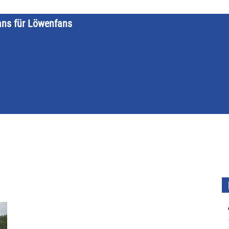
ans für Löwenfans
STARTSEITE
LÖWENKALENDER
KATEGORIEN
DATE