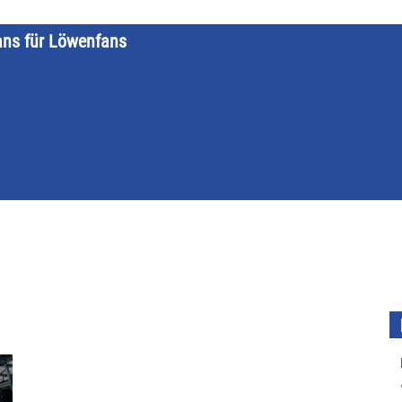
ans für Löwenfans
STARTSEITE
LÖWENKALENDER
KATEGORIEN
DATE