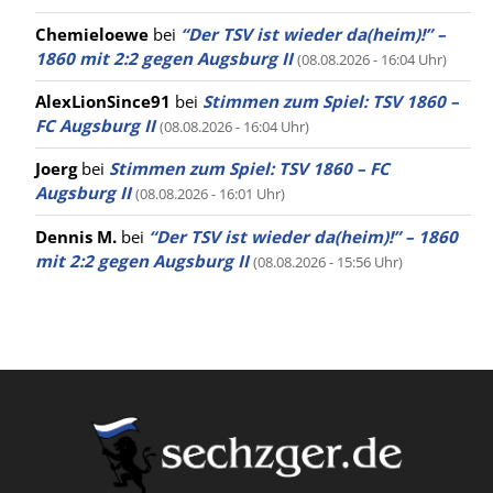
Chemieloewe
bei
“Der TSV ist wieder da(heim)!” –
1860 mit 2:2 gegen Augsburg II
(08.08.2026 - 16:04 Uhr)
AlexLionSince91
bei
Stimmen zum Spiel: TSV 1860 –
FC Augsburg II
(08.08.2026 - 16:04 Uhr)
Joerg
bei
Stimmen zum Spiel: TSV 1860 – FC
Augsburg II
(08.08.2026 - 16:01 Uhr)
Dennis M.
bei
“Der TSV ist wieder da(heim)!” – 1860
mit 2:2 gegen Augsburg II
(08.08.2026 - 15:56 Uhr)