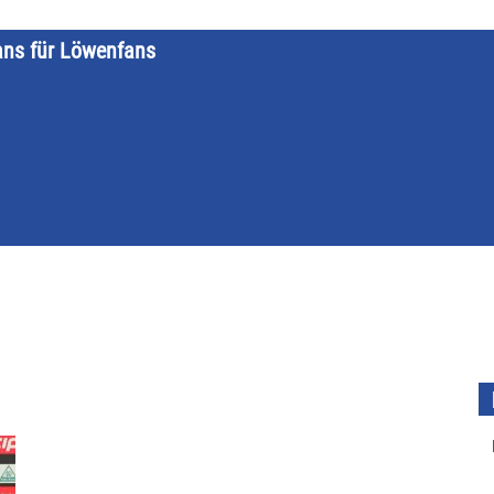
ans für Löwenfans
STARTSEITE
LÖWENKALENDER
KATEGORIEN
DATE