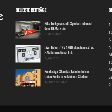
BELIEBTE BEITRÄGE
B
Bild: Türkgücü stellt Spielbetrieb nach
1
dem 19.März ein
T
6. März 2022
N
N
Live-Ticker: TSV 1860 München e.V. vs.
HAM International Ltd.
A
3. Juni 2026
T
A
Bundesliga-Skandal: Tabellenführer
Union Berlin in zu kleinem Stadion
S
14. Oktober 2022
2