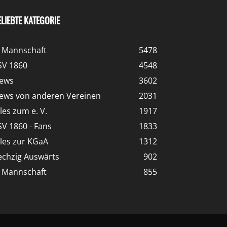
ELIEBTE KATEGORIE
. Mannschaft
5478
SV 1860
4548
ews
3602
ews von anderen Vereinen
2031
lles zum e. V.
1917
SV 1860 - Fans
1833
lles zur KGaA
1312
echzig Auswärts
902
. Mannschaft
855