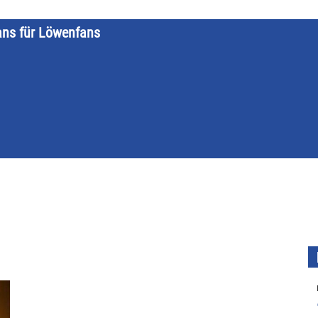
ans für Löwenfans
STARTSEITE
LÖWENKALENDER
KATEGORIEN
DATE