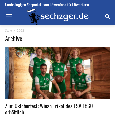
Unabhängiges Fanportal - von Löwenfans für Löwenfans
Start
2022
Archive
Zum Oktoberfest: Wiesn Trikot des TSV 1860
erhältlich