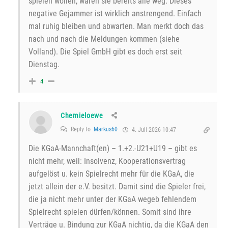
spielen wollen, wären sie bereits alle weg. Dieses
negative Gejammer ist wirklich anstrengend. Einfach
mal ruhig bleiben und abwarten. Man merkt doch das
nach und nach die Meldungen kommen (siehe
Volland). Die Spiel GmbH gibt es doch erst seit
Dienstag.
4
Chemieloewe
Reply to
Markus60
4. Juli 2026 10:47
Die KGaA-Mannchaft(en) – 1.+2.-U21+U19 – gibt es
nicht mehr, weil: Insolvenz, Kooperationsvertrag
aufgelöst u. kein Spielrecht mehr für die KGaA, die
jetzt allein der e.V. besitzt. Damit sind die Spieler frei,
die ja nicht mehr unter der KGaA wegeb fehlendem
Spielrecht spielen dürfen/können. Somit sind ihre
Verträge u. Bindung zur KGaA nichtig, da die KGaA den