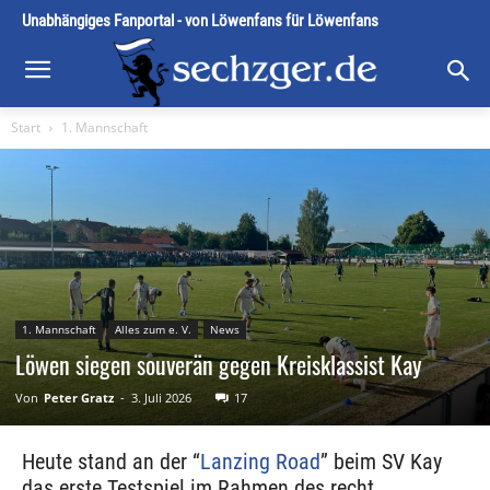
Unabhängiges Fanportal - von Löwenfans für Löwenfans
Start
1. Mannschaft
1. Mannschaft
Alles zum e. V.
News
Löwen siegen souverän gegen Kreisklassist Kay
Von
Peter Gratz
-
3. Juli 2026
17
Heute stand an der “
Lanzing Road
” beim SV Kay
das erste Testspiel im Rahmen des recht