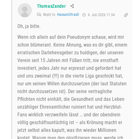
ThomasZander
Reply to
HassanUltraxD
4. Juli 2026 11:54
Oh, ja bitte.
Wenn ich allein auf dein Pseudonym schaue, wird mir
schon blümerant. Keine Ahnung, was es dir gibt, einem
erratischen Darlehensgeber zu huldigen, der unseren
Verein seit 15 Jahren mit Füßen tritt, nie ernsthaft
investiert, jedes Jahr nur erpresst und gefordert hat
und uns zweimal (!!!) in die vierte Liga geschickt hat,
nur um seinen Willen durchzusetzen (der laut Statuten
nicht durchzusetzen ist). Der seine vertragliche
Pflichten nicht einhält, die Gesundheit und das Leben
unzähliger Ehrenamtlicher ruiniert hat und Herzblut-
Fans wirklich verzweifeln lässt … und der obendrein
völlig geschäftsuntüchtig ist – als Krönung macht er
jetzt selbst alles kaputt, was ihn wieder Millionen
kostet. Warum man den glorifizieren muss, werde ich