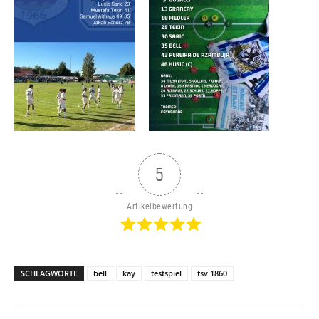
5
Artikelbewertung
SCHLAGWORTE
bell
kay
testspiel
tsv 1860