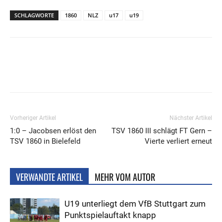
SCHLAGWORTE
1860
NLZ
u17
u19
Vorheriger Artikel
Nächster Artikel
1:0 – Jacobsen erlöst den
TSV 1860 III schlägt FT Gern –
TSV 1860 in Bielefeld
Vierte verliert erneut
VERWANDTE ARTIKEL
MEHR VOM AUTOR
U19 unterliegt dem VfB Stuttgart zum
Punktspielauftakt knapp