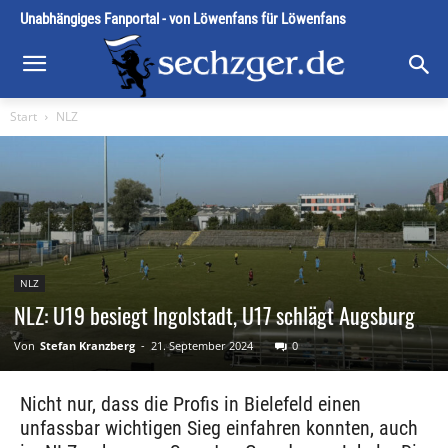
Unabhängiges Fanportal - von Löwenfans für Löwenfans
Start
NLZ
NLZ
NLZ: U19 besiegt Ingolstadt, U17 schlägt Augsburg
Von
Stefan Kranzberg
-
21. September 2024
0
Nicht nur, dass die Profis in Bielefeld einen
unfassbar wichtigen Sieg einfahren konnten, auch