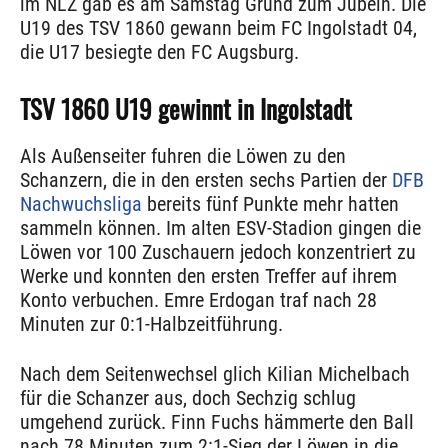
im NLZ gab es am Samstag Grund zum Jubeln. Die
U19 des TSV 1860 gewann beim FC Ingolstadt 04,
die U17 besiegte den FC Augsburg.
TSV 1860 U19 gewinnt in Ingolstadt
Als Außenseiter fuhren die Löwen zu den
Schanzern, die in den ersten sechs Partien der
DFB
Nachwuchsliga
bereits fünf Punkte mehr hatten
sammeln können. Im alten ESV-Stadion gingen die
Löwen vor 100 Zuschauern jedoch konzentriert zu
Werke und konnten den ersten Treffer auf ihrem
Konto verbuchen. Emre Erdogan traf nach 28
Minuten zur 0:1-Halbzeitführung.
Nach dem Seitenwechsel glich Kilian Michelbach
für die Schanzer aus, doch Sechzig schlug
umgehend zurück. Finn Fuchs hämmerte den Ball
nach 78 Minuten zum 2:1-Sieg der Löwen in die