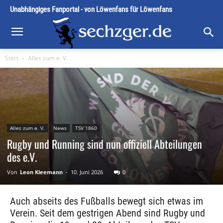
Unabhängiges Fanportal - von Löwenfans für Löwenfans
Start
Alles zum e. V.
Alles zum e. V.
News
TSV 1860
Rugby und Running sind nun offiziell Abteilungen
des e.V.
Von
Leon Kleemann
-
10. Juni 2026
0
Auch abseits des Fußballs bewegt sich etwas im
Verein. Seit dem gestrigen Abend sind Rugby und