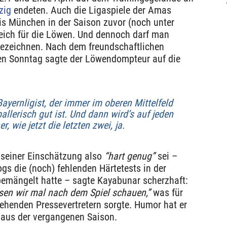
zig
endeten. Auch die Ligaspiele der Amas
s München in der Saison zuvor (noch unter
reich für die Löwen. Und dennoch darf man
 bezeichnen. Nach dem freundschaftlichen
en Sonntag sagte der Löwendompteur auf die
Bayernligist, der immer im oberen Mittelfeld
allerisch gut ist. Und dann wird’s auf jeden
r, wie jetzt die letzten zwei, ja.
 seiner Einschätzung also
“hart genug”
sei –
gs die (noch) fehlenden Härtetests in der
bemängelt hatte – sagte Kayabunar scherzhaft:
ssen wir mal nach dem Spiel schauen,”
was für
ehenden Pressevertretern sorgte. Humor hat er
s aus der vergangenen Saison.