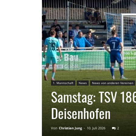
1. Mannschaft
News
News von anderen Vereinen
Samstag: TSV 186
Deisenhofen
Von
Christian Jung
-
10. Juli 2026
2