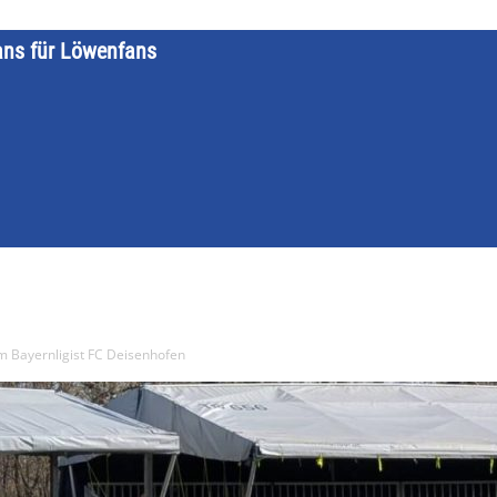
ans für Löwenfans
STARTSEITE
LÖWENKALENDER
KATEGORIEN
DATE
m Bayernligist FC Deisenhofen