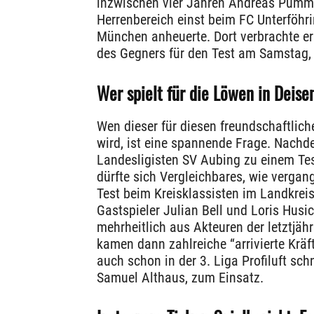
inzwischen vier Jahren Andreas Pummer
Herrenbereich einst beim FC Unterföh
München anheuerte. Dort verbrachte e
des Gegners für den Test am Samstag
Wer spielt für die Löwen in Deis
Wen dieser für diesen freundschaftlich
wird, ist eine spannende Frage. Nach
Landesligisten SV Aubing zu einem Tes
dürfte sich Vergleichbares, wie vergan
Test beim Kreisklassisten im Landkrei
Gastspieler Julian Bell und Loris Husic
mehrheitlich aus Akteuren der letztjä
kamen dann zahlreiche “arrivierte Kräf
auch schon in der 3. Liga Profiluft s
Samuel Althaus, zum Einsatz.