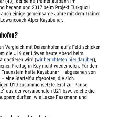
 (43), der seine Trainerlaufbahn im
ring begann und 2017 beim Projekt Türkgücü
r auch einige gemeinsame Jahre mit dem Trainer
, Löwencoach Alper Kayabunar.
enhofen?
en Vergleich mit Deisenhofen auf’s Feld schicken
dem die U19 der Löwen heute Abend beim
t gastieren wird (
wir berichteten hier darüber
),
genen Freitag in Kay nicht wiederholen. Für den
s Traunstein hatte Kayabunar – abgesehen von
 – eine Startelf aufgeboten, die sich
hrigen U19 zusammensetzte. Erst zur Pause
te” aus der vorsaisonalen U21 bzw. solche die
chnuppern durften, wie Lasse Fassmann und