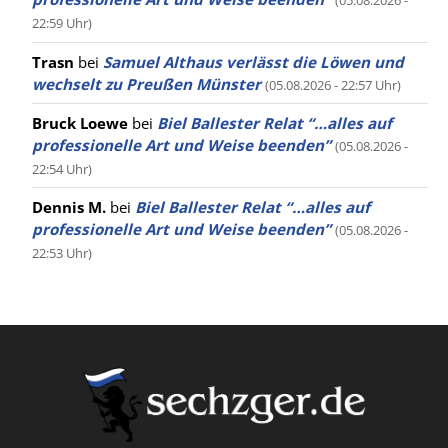
(05.08.2026 -
22:59 Uhr)
Trasn
bei
Samuel Althaus verlässt die Löwen und
wechselt zu Preußen Münster
(05.08.2026 - 22:57 Uhr)
Bruck Loewe
bei
Biel Ballester Relat “…alles auf
professionelle Art und Weise beenden”
(05.08.2026 -
22:54 Uhr)
Dennis M.
bei
Biel Ballester Relat “…alles auf
professionelle Art und Weise beenden”
(05.08.2026 -
22:53 Uhr)