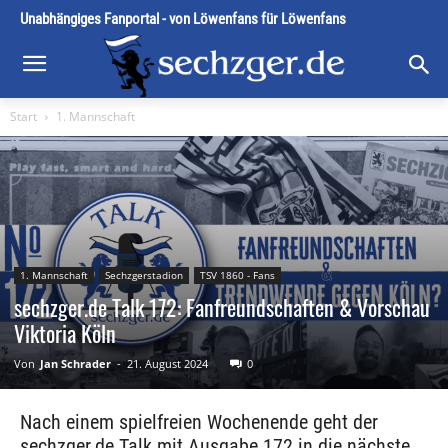
Unabhängiges Fanportal - von Löwenfans für Löwenfans
Start
1. Mannschaft
1. Mannschaft
Sechzgerstadion
TSV 1860 - Fans
sechzger.de Talk 172: Fanfreundschaften & Vorschau
Viktoria Köln
Von
Jan Schrader
-
21. August 2024
0
Nach einem spielfreien Wochenende geht der
sechzger.de Talk mit Ausgabe 172 in die nächste