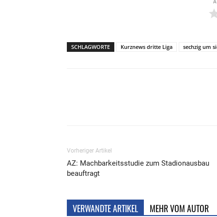
A
SCHLAGWORTE
Kurznews dritte Liga
sechzig um s
Teilen
Vorheriger Artikel
AZ: Machbarkeitsstudie zum Stadionausbau
beauftragt
VERWANDTE ARTIKEL
MEHR VOM AUTOR