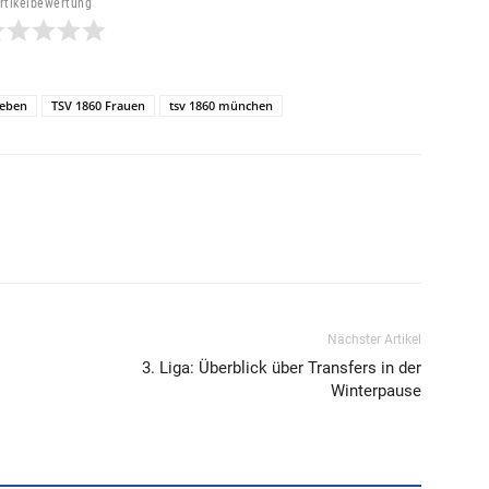
rtikelbewertung
ieben
TSV 1860 Frauen
tsv 1860 münchen
Nächster Artikel
3. Liga: Überblick über Transfers in der
Winterpause