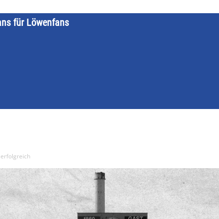
ans für Löwenfans
STARTSEITE
LÖWENKALENDER
KATEGORIEN
DATE
erfolgreich