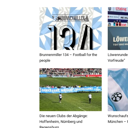
Brunnenmiller 134 – Football for the
Löwenrunde:
people
Vorfreude”
Die neuen Clubs der Abgänge:
Wunschaufst
Hoffenheim, Nürnberg und
München – F
Regensburg