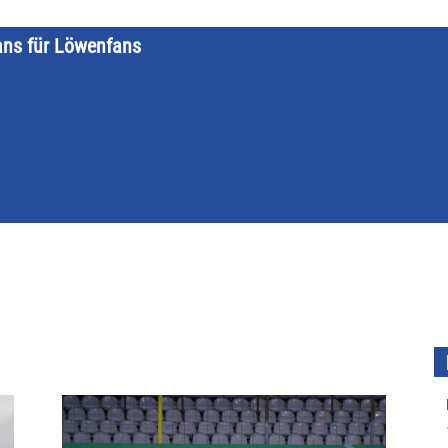
ans für Löwenfans
STARTSEITE
LÖWENKALENDER
KATEGORIEN
DATE