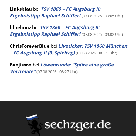
Linksblau
bei
TSV 1860 – FC Augsburg II:
Ergebnistipp Raphael Schifferl
(07.08.2026 - 09:05 Uhr)
bluelionz
bei
TSV 1860 – FC Augsburg II:
Ergebnistipp Raphael Schifferl
(07.08.2026 - 09:02 Uhr)
ChrisForeverBlue
bei
Liveticker: TSV 1860 München
– FC Augsburg II (3. Spieltag)
(07.08.2026 - 08:29 Uhr)
Benjisson
bei
Löwenrunde: “Spüre eine große
Vorfreude”
(07.08.2026 - 08:27 Uhr)