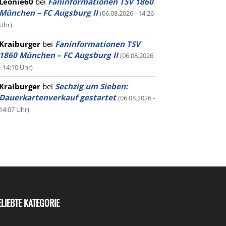
Leonie60
bei
Faninformationen TSV 1860
München – FC Augsburg II
(06.08.2026 - 14:26
Uhr)
Kraiburger
bei
Faninformationen TSV
1860 München – FC Augsburg II
(06.08.2026
- 14:10 Uhr)
Kraiburger
bei
Sechzig um Sieben:
Dauerkartenverkauf gestartet
(06.08.2026 -
14:07 Uhr)
ELIEBTE KATEGORIE