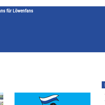
ans für Löwenfans
STARTSEITE
LÖWENKALENDER
KATEGORIEN
DATE