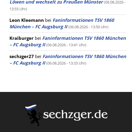
Löwen und wechselt zu Preußen Münster
(06.08.2026 -
13:55 Uhr)
Leon Kleemann
bei
Faninformationen TSV 1860
München – FC Augsburg II
(06.08.2026 - 13:50 Uhr)
Kraiburger
bei
Faninformationen TSV 1860 München
– FC Augsburg II
(06.08.2026 - 13:41 Uhr)
sechzger27
bei
Faninformationen TSV 1860 München
– FC Augsburg II
(06.08.2026 - 13:33 Uhr)