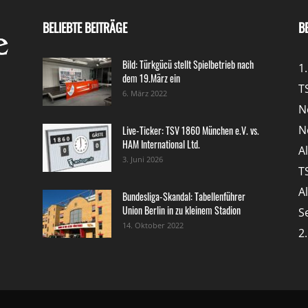
BELIEBTE BEITRÄGE
B
Bild: Türkgücü stellt Spielbetrieb nach
1
dem 19.März ein
T
6. März 2022
N
N
Live-Ticker: TSV 1860 München e.V. vs.
HAM International Ltd.
A
3. Juni 2026
T
A
Bundesliga-Skandal: Tabellenführer
Union Berlin in zu kleinem Stadion
S
14. Oktober 2022
2