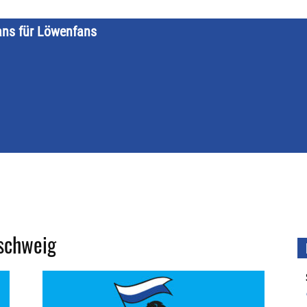
ans für Löwenfans
STARTSEITE
LÖWENKALENDER
KATEGORIEN
DATE
nschweig