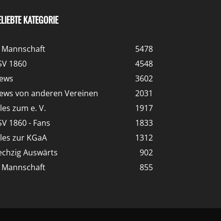
ELIEBTE KATEGORIE
. Mannschaft
5478
SV 1860
4548
ews
3602
ews von anderen Vereinen
2031
lles zum e. V.
1917
SV 1860 - Fans
1833
lles zur KGaA
1312
echzig Auswärts
902
. Mannschaft
855