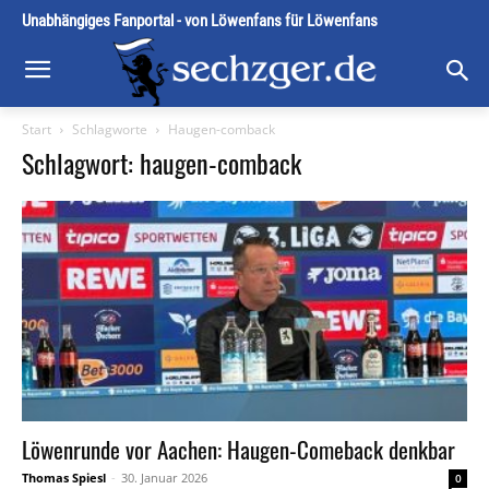
Unabhängiges Fanportal - von Löwenfans für Löwenfans
Start
Schlagworte
Haugen-comback
Schlagwort: haugen-comback
Löwenrunde vor Aachen: Haugen-Comeback denkbar
Thomas Spiesl
-
30. Januar 2026
0