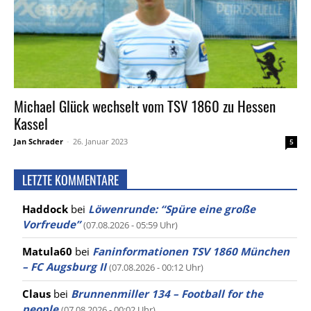
Michael Glück wechselt vom TSV 1860 zu Hessen
Kassel
Jan Schrader
-
26. Januar 2023
5
LETZTE KOMMENTARE
Haddock
bei
Löwenrunde: “Spüre eine große
Vorfreude”
(07.08.2026 - 05:59 Uhr)
Matula60
bei
Faninformationen TSV 1860 München
– FC Augsburg II
(07.08.2026 - 00:12 Uhr)
Claus
bei
Brunnenmiller 134 – Football for the
people
(07.08.2026 - 00:02 Uhr)