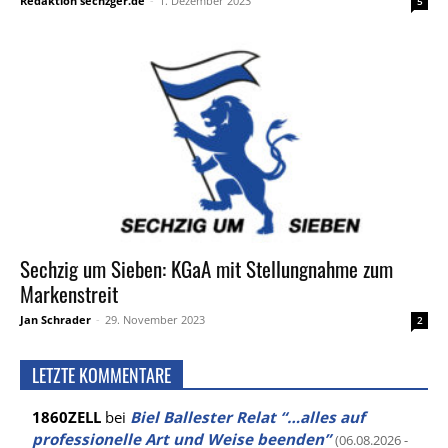
Redaktion sechzger.de
-
1. Dezember 2023
5
Sechzig um Sieben: KGaA mit Stellungnahme zum
Markenstreit
Jan Schrader
-
29. November 2023
2
LETZTE KOMMENTARE
1860ZELL
bei
Biel Ballester Relat “…alles auf
professionelle Art und Weise beenden”
(06.08.2026 -