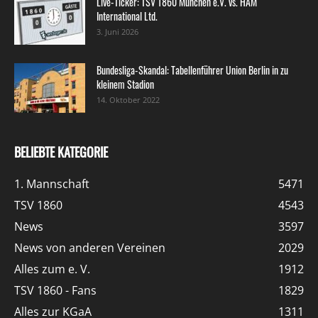
Live-Ticker: TSV 1860 München e.V. vs. HAM
International Ltd.
3. Juni 2026
Bundesliga-Skandal: Tabellenführer Union Berlin in zu
kleinem Stadion
14. Oktober 2022
BELIEBTE KATEGORIE
1. Mannschaft
5471
TSV 1860
4543
News
3597
News von anderen Vereinen
2029
Alles zum e. V.
1912
TSV 1860 - Fans
1829
Alles zur KGaA
1311