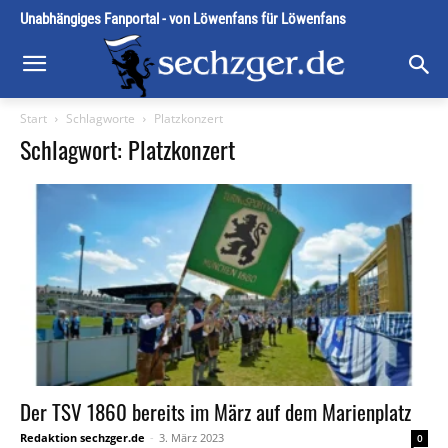
Unabhängiges Fanportal - von Löwenfans für Löwenfans
Start
Schlagworte
Platzkonzert
Schlagwort: Platzkonzert
Der TSV 1860 bereits im März auf dem Marienplatz
Redaktion sechzger.de
-
3. März 2023
0