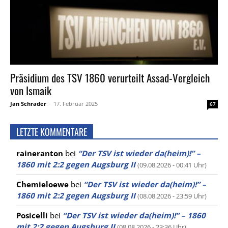
Präsidium des TSV 1860 verurteilt Assad-Vergleich
von Ismaik
Jan Schrader
-
17. Februar 2025
67
LETZTE KOMMENTARE
raineranton
bei
“Der TSV ist wieder da(heim)!” –
1860 mit 2:2 gegen Augsburg II
(09.08.2026 - 00:41 Uhr)
Chemieloewe
bei
“Der TSV ist wieder da(heim)!” –
1860 mit 2:2 gegen Augsburg II
(08.08.2026 - 23:59 Uhr)
Posicelli
bei
“Der TSV ist wieder da(heim)!” – 1860
mit 2:2 gegen Augsburg II
(08.08.2026 - 23:36 Uhr)