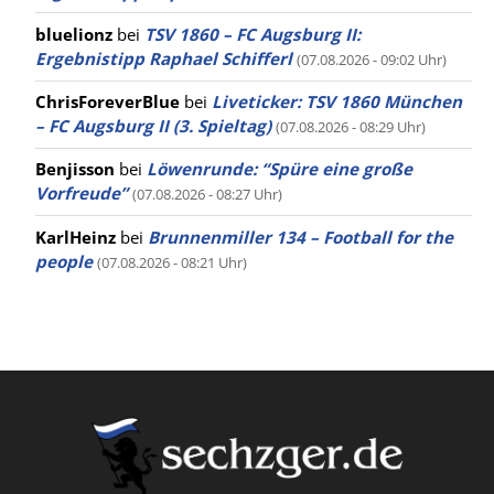
bluelionz
bei
TSV 1860 – FC Augsburg II:
Ergebnistipp Raphael Schifferl
(07.08.2026 - 09:02 Uhr)
ChrisForeverBlue
bei
Liveticker: TSV 1860 München
– FC Augsburg II (3. Spieltag)
(07.08.2026 - 08:29 Uhr)
Benjisson
bei
Löwenrunde: “Spüre eine große
Vorfreude”
(07.08.2026 - 08:27 Uhr)
KarlHeinz
bei
Brunnenmiller 134 – Football for the
people
(07.08.2026 - 08:21 Uhr)