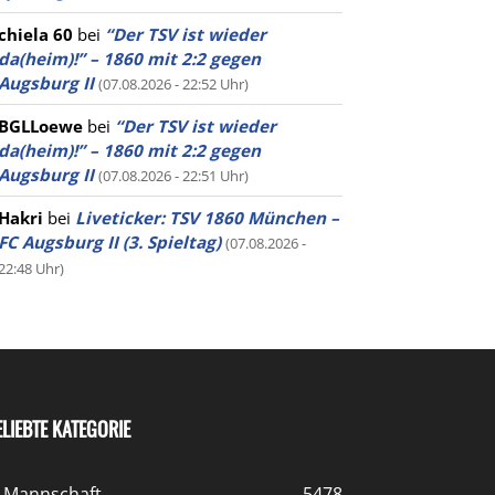
chiela 60
bei
“Der TSV ist wieder
da(heim)!” – 1860 mit 2:2 gegen
Augsburg II
(07.08.2026 - 22:52 Uhr)
BGLLoewe
bei
“Der TSV ist wieder
da(heim)!” – 1860 mit 2:2 gegen
Augsburg II
(07.08.2026 - 22:51 Uhr)
Hakri
bei
Liveticker: TSV 1860 München –
FC Augsburg II (3. Spieltag)
(07.08.2026 -
22:48 Uhr)
ELIEBTE KATEGORIE
. Mannschaft
5478