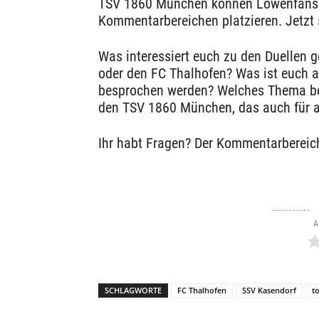
TSV 1860 München können Löwenfans a
Kommentarbereichen platzieren. Jetzt s
Was interessiert euch zu den Duellen g
oder den FC Thalhofen? Was ist euch a
besprochen werden? Welches Thema bes
den TSV 1860 München, das auch für a
Ihr habt Fragen? Der Kommentarbereich
A
SCHLAGWORTE
FC Thalhofen
SSV Kasendorf
t