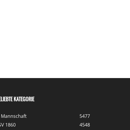
ELIEBTE KATEGORIE
. Mannschaft
5477
SV 1860
4548