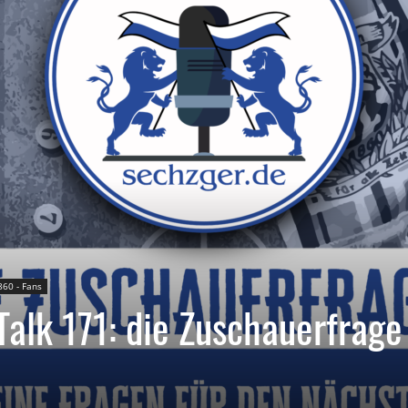
860 - Fans
alk 171: die Zuschauerfrage