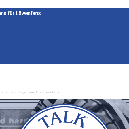
ans für Löwenfans
STARTSEITE
LÖWENKALENDER
KATEGORIEN
DATE
ie Zuschauerfrage von den Löwenfans