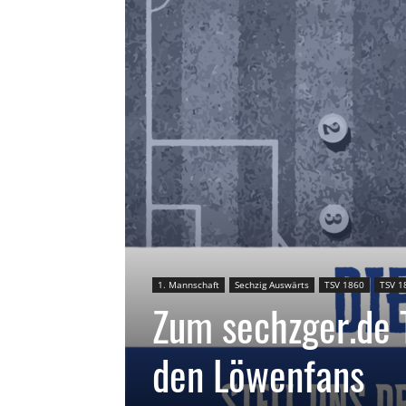
1. Mannschaft
Sechzig Auswärts
TSV 1860
TSV 1
Zum sechzger.de T
den Löwenfans