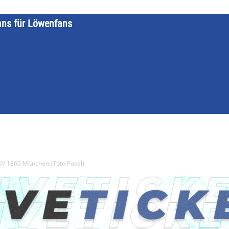
ans für Löwenfans
STARTSEITE
LÖWENKALENDER
KATEGORIEN
DATE
TSV 1860 München (Toto Pokal)