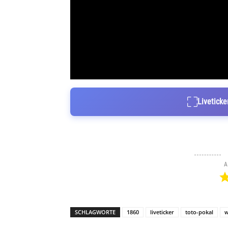
Liveticke
A
SCHLAGWORTE
1860
liveticker
toto-pokal
w