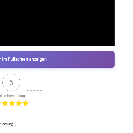
r im Fullscreen anzeigen
5
rtikelbewertung
ürzburg