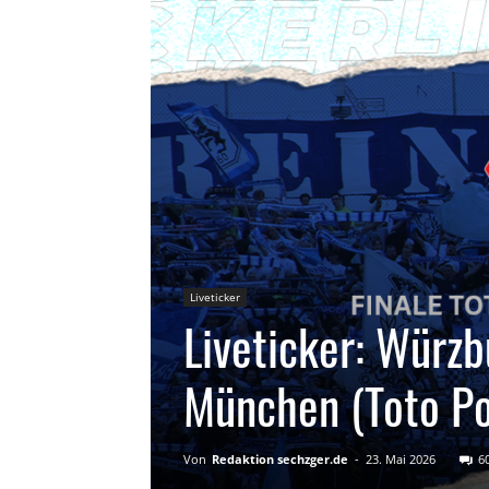
Liveticker
Liveticker: Würz
München (Toto Po
Von
Redaktion sechzger.de
-
23. Mai 2026
6