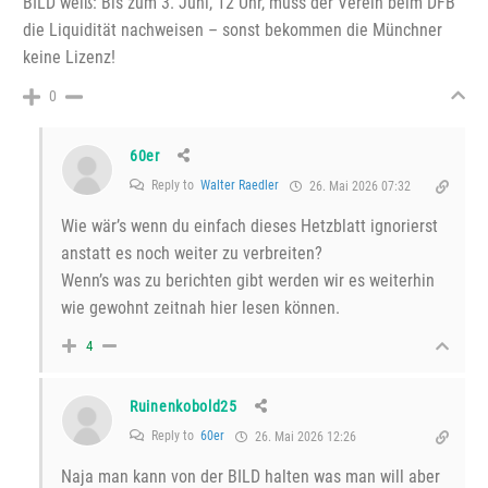
BILD weiß: Bis zum 3. Juni, 12 Uhr, muss der Verein beim DFB
die Liquidität nachweisen – sonst bekommen die Münchner
keine Lizenz!
0
60er
Reply to
Walter Raedler
26. Mai 2026 07:32
Wie wär’s wenn du einfach dieses Hetzblatt ignorierst
anstatt es noch weiter zu verbreiten?
Wenn’s was zu berichten gibt werden wir es weiterhin
wie gewohnt zeitnah hier lesen können.
4
Ruinenkobold25
Reply to
60er
26. Mai 2026 12:26
Naja man kann von der BILD halten was man will aber