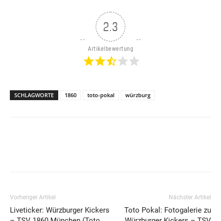
2.3
Artikelbewertung
SCHLAGWORTE
1860
toto-pokal
würzburg
Vorheriger Artikel
Nächster Artikel
Liveticker: Würzburger Kickers
Toto Pokal: Fotogalerie zu
– TSV 1860 München (Toto
Würzburger Kickers – TSV