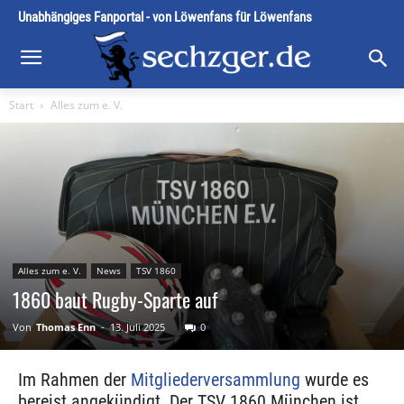
Unabhängiges Fanportal - von Löwenfans für Löwenfans
Start
Alles zum e. V.
Alles zum e. V.
News
TSV 1860
1860 baut Rugby-Sparte auf
Von
Thomas Enn
-
13. Juli 2025
0
Im Rahmen der
Mitgliederversammlung
wurde es
bereist angekündigt. Der TSV 1860 München ist