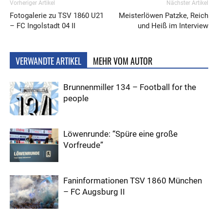
Vorheriger Artikel
Nächster Artikel
Fotogalerie zu TSV 1860 U21
Meisterlöwen Patzke, Reich
– FC Ingolstadt 04 II
und Heiß im Interview
VERWANDTE ARTIKEL
MEHR VOM AUTOR
Brunnenmiller 134 – Football for the
people
Löwenrunde: “Spüre eine große
Vorfreude”
Faninformationen TSV 1860 München
– FC Augsburg II