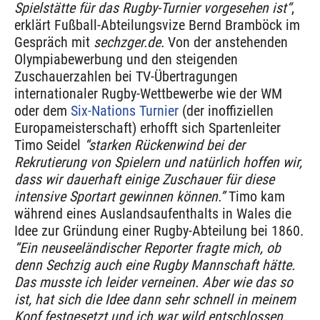
Spielstätte für das Rugby-Turnier vorgesehen ist“
,
erklärt Fußball-Abteilungsvize Bernd Bramböck im
Gespräch mit
sechzger.de.
Von der anstehenden
Olympiabewerbung und den steigenden
Zuschauerzahlen bei TV-Übertragungen
internationaler Rugby-Wettbewerbe wie der WM
oder dem
Six-Nations Turnier
(der inoffiziellen
Europameisterschaft) erhofft sich Spartenleiter
Timo Seidel
“starken Rückenwind bei der
Rekrutierung von Spielern und natürlich hoffen wir,
dass wir dauerhaft einige Zuschauer für diese
intensive Sportart gewinnen können.”
Timo kam
während eines Auslandsaufenthalts in Wales die
Idee zur Gründung einer Rugby-Abteilung bei 1860.
“Ein neuseeländischer Reporter fragte mich, ob
denn Sechzig auch eine Rugby Mannschaft hätte.
Das musste ich leider verneinen. Aber wie das so
ist, hat sich die Idee dann sehr schnell in meinem
Kopf festgesetzt und ich war wild entschlossen,