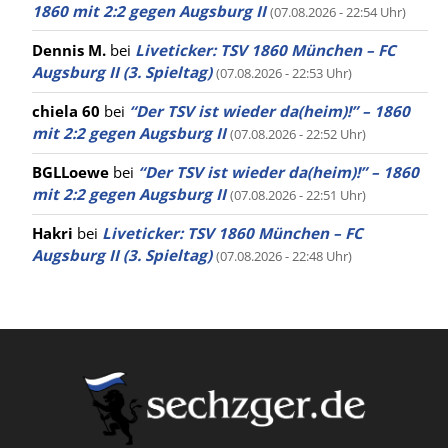
1860 mit 2:2 gegen Augsburg II
(07.08.2026 - 22:54 Uhr)
Dennis M.
bei
Liveticker: TSV 1860 München – FC
Augsburg II (3. Spieltag)
(07.08.2026 - 22:53 Uhr)
chiela 60
bei
“Der TSV ist wieder da(heim)!” – 1860
mit 2:2 gegen Augsburg II
(07.08.2026 - 22:52 Uhr)
BGLLoewe
bei
“Der TSV ist wieder da(heim)!” – 1860
mit 2:2 gegen Augsburg II
(07.08.2026 - 22:51 Uhr)
Hakri
bei
Liveticker: TSV 1860 München – FC
Augsburg II (3. Spieltag)
(07.08.2026 - 22:48 Uhr)