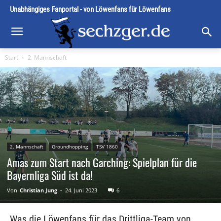
Unabhängiges Fanportal - von Löwenfans für Löwenfans
Start
2. Mannschaft
2. Mannschaft
Groundhopping
TSV 1860
Amas zum Start nach Garching: Spielplan für die
Bayernliga Süd ist da!
Von
Christian Jung
-
24. Juni 2023
6
Was die Löwenfans für das Drittliga-Team von