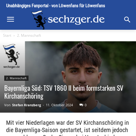
Unabhängiges Fanportal - von Löwenfans für Löwenfans
Start
2. Mannschaft
2. Mannschaft
Bayernliga Süd: TSV 1860 II beim formstarken SV
Kirchanschöring
Von
Stefan Kranzberg
-
11. Oktober 2024
0
Mit vier Niederlagen war der SV Kirchanschöring in
die Bayernliga-Saison gestartet, ist seitdem jedoch