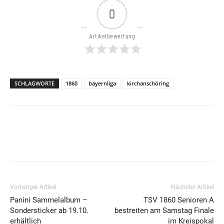
0
Artikelbewertung
SCHLAGWORTE
1860
bayernliga
kirchanschöring
Vorheriger Artikel
Nächster Artikel
Panini Sammelalbum –
TSV 1860 Senioren A
Sondersticker ab 19.10.
bestreiten am Samstag Finale
erhältlich
im Kreispokal