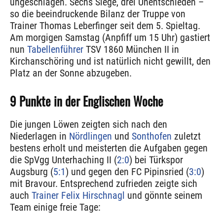
ungeschlagen. Sechs Siege, drei Unentschieden –
so die beeindruckende Bilanz der Truppe von
Trainer Thomas Leberfinger seit dem 5. Spieltag.
Am morgigen Samstag (Anpfiff um 15 Uhr) gastiert
nun
Tabellenführer
TSV 1860 München II in
Kirchanschöring und ist natürlich nicht gewillt, den
Platz an der Sonne abzugeben.
9 Punkte in der Englischen Woche
Die jungen Löwen zeigten sich nach den
Niederlagen in
Nördlingen
und
Sonthofen
zuletzt
bestens erholt und meisterten die Aufgaben gegen
die SpVgg Unterhaching II (
2:0
) bei Türkspor
Augsburg (
5:1
) und gegen den FC Pipinsried (
3:0
)
mit Bravour. Entsprechend zufrieden zeigte sich
auch
Trainer Felix Hirschnagl
und gönnte seinem
Team einige freie Tage: