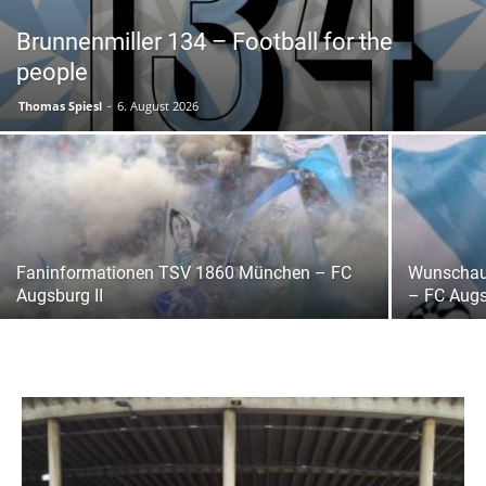
Brunnenmiller 134 – Football for the
people
Thomas Spiesl
-
6. August 2026
Faninformationen TSV 1860 München – FC
Wunschau
Augsburg II
– FC Augs