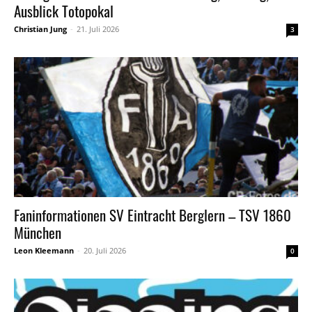
Ausblick Totopokal
Christian Jung
-
21. Juli 2026
3
Faninformationen SV Eintracht Berglern – TSV 1860
München
Leon Kleemann
-
20. Juli 2026
0