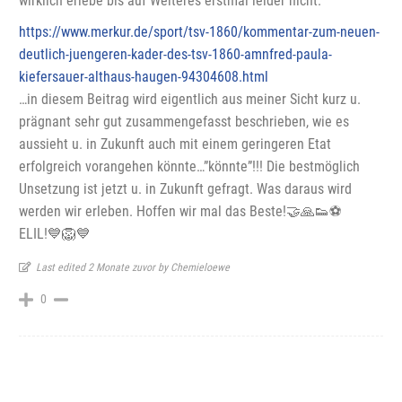
wirklich erlebe bis auf Weiteres erstmal leider nicht.
https://www.merkur.de/sport/tsv-1860/kommentar-zum-neuen-
deutlich-juengeren-kader-des-tsv-1860-amnfred-paula-
kiefersauer-althaus-haugen-94304608.html
…in diesem Beitrag wird eigentlich aus meiner Sicht kurz u.
prägnant sehr gut zusammengefasst beschrieben, wie es
aussieht u. in Zukunft auch mit einem geringeren Etat
erfolgreich vorangehen könnte…”könnte”!!! Die bestmöglich
Unsetzung ist jetzt u. in Zukunft gefragt. Was daraus wird
werden wir erleben. Hoffen wir mal das Beste!🤝🙏👟⚽️
ELIL!💙🦁💙
Last edited 2 Monate zuvor by Chemieloewe
0