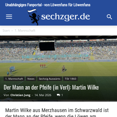
Unabhängiges Fanportal - von Löwenfans für Löwenfans
Start
1. Mannschaft
1. Mannschaft
News
Sechzig Auswärts
TSV 1860
Der Mann an der Pfeife (in Verl): Martin Wilke
Von
Christian Jung
-
14. Mai 2026
1
Martin Wilke aus Merzhausen im Schwarzwald ist
der Mann an der Pfeife, wenn die Löwen am