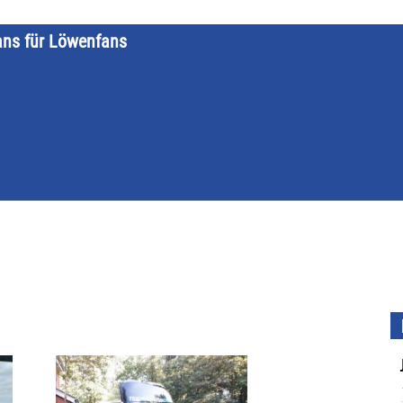
ans für Löwenfans
STARTSEITE
LÖWENKALENDER
KATEGORIEN
DATE