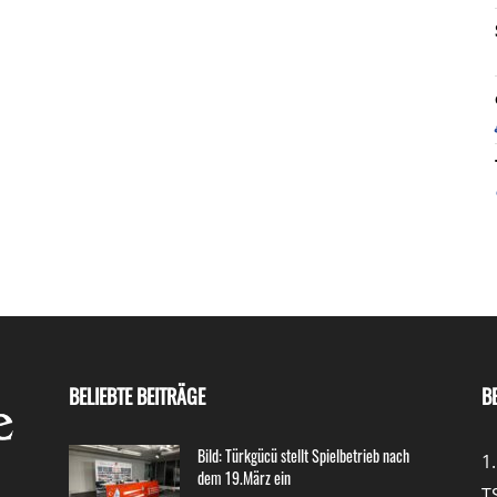
BELIEBTE BEITRÄGE
B
Bild: Türkgücü stellt Spielbetrieb nach
1
dem 19.März ein
T