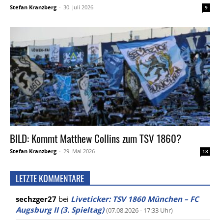
Stefan Kranzberg
-
30. Juli 2026
9
BILD: Kommt Matthew Collins zum TSV 1860?
Stefan Kranzberg
-
29. Mai 2026
18
LETZTE KOMMENTARE
sechzger27
bei
Liveticker: TSV 1860 München – FC
Augsburg II (3. Spieltag)
(07.08.2026 - 17:33 Uhr)