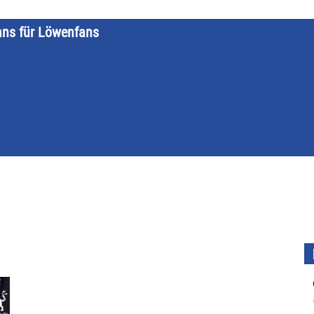
ans für Löwenfans
STARTSEITE
LÖWENKALENDER
KATEGORIEN
DATE