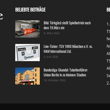
BELIEBTE BEITRÄGE
B
Bild: Türkgücü stellt Spielbetrieb nach
1
dem 19.März ein
T
6. März 2022
N
N
Live-Ticker: TSV 1860 München e.V. vs.
HAM International Ltd.
A
3. Juni 2026
T
A
Bundesliga-Skandal: Tabellenführer
Union Berlin in zu kleinem Stadion
S
14. Oktober 2022
2