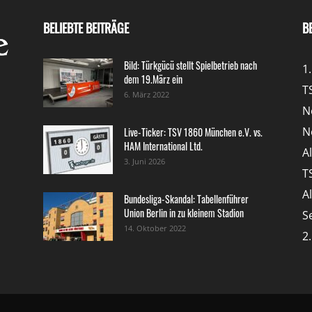
BELIEBTE BEITRÄGE
B
Bild: Türkgücü stellt Spielbetrieb nach
1
dem 19.März ein
T
6. März 2022
N
N
Live-Ticker: TSV 1860 München e.V. vs.
HAM International Ltd.
A
3. Juni 2026
T
A
Bundesliga-Skandal: Tabellenführer
Union Berlin in zu kleinem Stadion
S
14. Oktober 2022
2