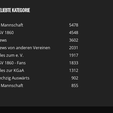
ELIEBTE KATEGORIE
. Mannschaft
5478
SV 1860
4548
ews
3602
ews von anderen Vereinen
2031
lles zum e. V.
1917
SV 1860 - Fans
1833
lles zur KGaA
1312
echzig Auswärts
902
. Mannschaft
855