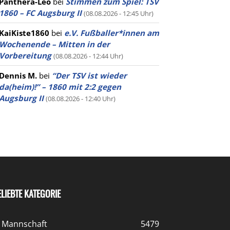
Panthera-Leo
bei
Stimmen zum Spiel: TSV
1860 – FC Augsburg II
(08.08.2026 - 12:45 Uhr)
KaiKiste1860
bei
e.V. Fußballer*innen am
Wochenende – Mitten in der
Vorbereitung
(08.08.2026 - 12:44 Uhr)
Dennis M.
bei
“Der TSV ist wieder
da(heim)!” – 1860 mit 2:2 gegen
Augsburg II
(08.08.2026 - 12:40 Uhr)
ELIEBTE KATEGORIE
. Mannschaft
5479