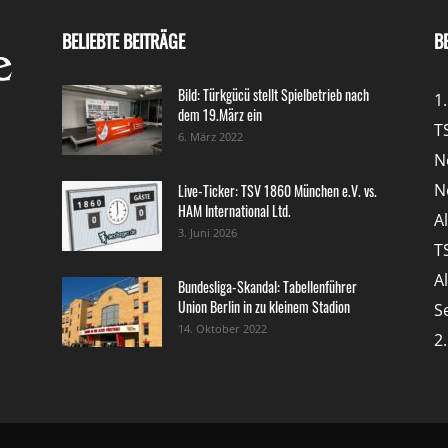
BELIEBTE BEITRÄGE
B
Bild: Türkgücü stellt Spielbetrieb nach
1
dem 19.März ein
T
6. März 2022
N
N
Live-Ticker: TSV 1860 München e.V. vs.
HAM International Ltd.
A
3. Juni 2026
T
A
Bundesliga-Skandal: Tabellenführer
Union Berlin in zu kleinem Stadion
S
14. Oktober 2022
2