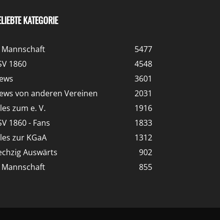
ELIEBTE KATEGORIE
. Mannschaft
5477
SV 1860
4548
ews
3601
ews von anderen Vereinen
2031
lles zum e. V.
1916
SV 1860 - Fans
1833
lles zur KGaA
1312
echzig Auswärts
902
. Mannschaft
855