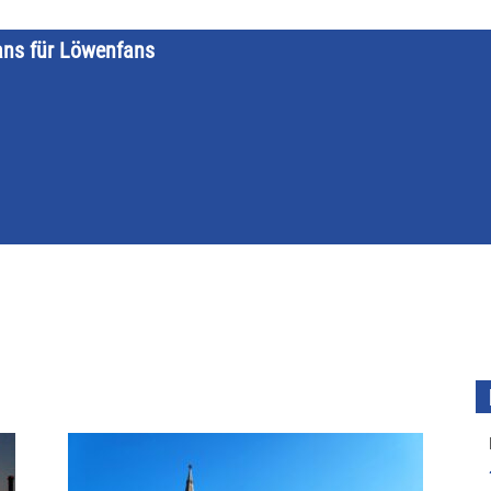
ans für Löwenfans
STARTSEITE
LÖWENKALENDER
KATEGORIEN
DATE