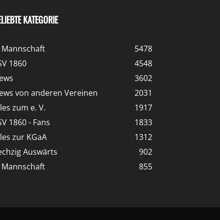
ELIEBTE KATEGORIE
. Mannschaft
5478
SV 1860
4548
ews
3602
ews von anderen Vereinen
2031
lles zum e. V.
1917
SV 1860 - Fans
1833
lles zur KGaA
1312
echzig Auswärts
902
. Mannschaft
855