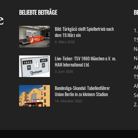
BELIEBTE BEITRÄGE
B
Bild: Türkgücü stellt Spielbetrieb nach
1
dem 19.März ein
T
6. März 2022
N
N
Live-Ticker: TSV 1860 München e.V. vs.
HAM International Ltd.
A
3. Juni 2026
T
A
Bundesliga-Skandal: Tabellenführer
Union Berlin in zu kleinem Stadion
S
14. Oktober 2022
2