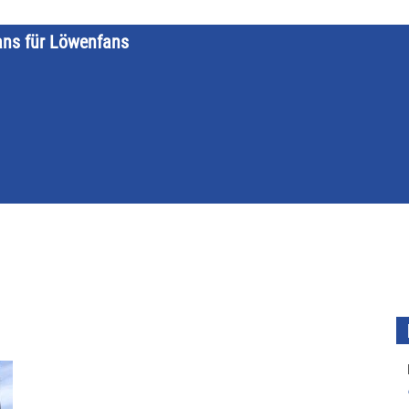
ans für Löwenfans
STARTSEITE
LÖWENKALENDER
KATEGORIEN
DATE