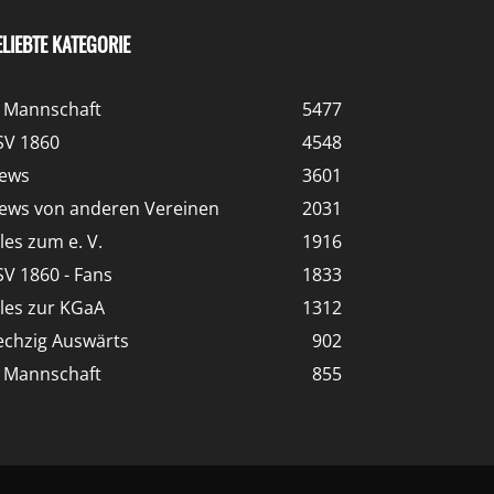
ELIEBTE KATEGORIE
. Mannschaft
5477
SV 1860
4548
ews
3601
ews von anderen Vereinen
2031
lles zum e. V.
1916
SV 1860 - Fans
1833
lles zur KGaA
1312
echzig Auswärts
902
. Mannschaft
855