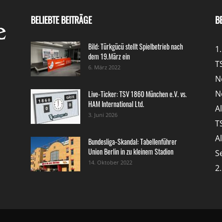
BELIEBTE BEITRÄGE
B
Bild: Türkgücü stellt Spielbetrieb nach
1
dem 19.März ein
T
6. März 2022
N
N
Live-Ticker: TSV 1860 München e.V. vs.
HAM International Ltd.
A
3. Juni 2026
T
A
Bundesliga-Skandal: Tabellenführer
Union Berlin in zu kleinem Stadion
S
14. Oktober 2022
2