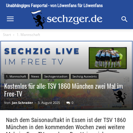
Unabhängiges Fanportal - von Löwenfans für Löwenfans
Start
1. Mannschaft
1. Mannschaft
News
Sechzgerstadion
Sechzig Auswärts
Kostenlos für alle: TSV 1860 München zwei Mal im
Free-TV
Von
Jan Schrader
-
3. August 2025
0
Nach dem Saisonauftakt in Essen ist der TSV 1860
München in den kommenden Wochen zwei weitere